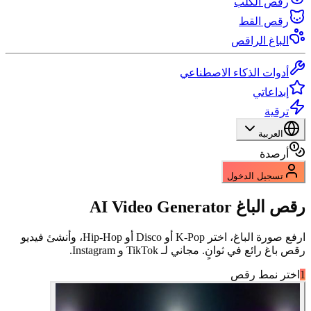
رقص الكلب
رقص القط
الباغ الراقص
أدوات الذكاء الاصطناعي
إبداعاتي
ترقية
العربية
أرصدة
تسجيل الدخول
رقص الباغ
AI Video Generator
ارفع صورة الباغ، اختر K-Pop أو Disco أو Hip-Hop، وأنشئ فيديو
رقص باغ رائع في ثوانٍ. مجاني لـ TikTok و Instagram.
1
اختر نمط رقص