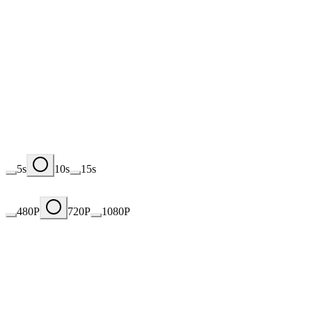
5s
10s
15s
480P
720P
1080P