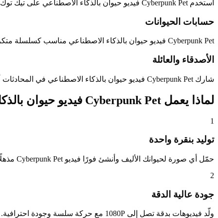
استخدم Cyberpunk Pet فيديو حيوان بالذكاء الاصطناعي على تيك توك أو ريلز أو شورتس مع بداية جذابة.
حسابات الحيوانات
Cyberpunk Pet فيديو حيوان بالذكاء الاصطناعي مناسب كسلسلة متكررة لحسابات الكلاب والقطط وصناع المحتوى.
الأصدقاء والعائلة
شارك Cyberpunk Pet فيديو حيوان بالذكاء الاصطناعي في المحادثات أو أيام المباريات أو المناسبات.
لماذا يعمل Cyberpunk Pet فيديو حيوان بالذكاء الاصطناعي بشكل جيد
1
توليد بنقرة واحدة
حمّل أي صورة لحيوانك الأليف وأنشئ فورًا فيديو Cyberpunk Pet مذهلًا. لا حاجة لخبرة في التحرير — ذكاؤنا الاصطناعي يتكفل بكل شيء تلقائيًا.
2
جودة عالية الدقة
ولّد فيديوهات بدقة تصل إلى 1080P مع حركة سلسة وجودة احترافية. اختر بين مدة 4 أو 8 أو 12 ثانية.