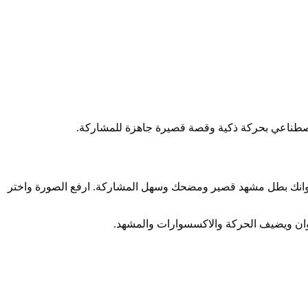
ان بالذكاء الاصطناعي مناسب لفيديوهات الحيوانات القصيرة التي تفهم من اللحظة الاولى. Cyberpunk Pet يجعل حيوانك بطل مشهد قصير ومضحك وسهل المشاركة. ارفع الصورة واختر