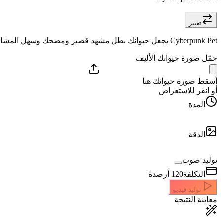
تغيير
Cyberpunk Pet يجعل حيوانك بطل مشهد قصير ومضحك وسهل المشاركة.
حمّل صورة حيوانك الأليف
أسقط صورة حيوانك هنا
أو انقر للاستعراض
المدة
الدقة
توليد صوت
التكلفة
120
أرصدة
توليد فيديو
معاينة النتيجة