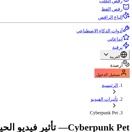
رقص الكلب
رقص القط
الباغ الراقص
أدوات الذكاء الاصطناعي
إبداعاتي
ترقية
العربية
أرصدة
تسجيل الدخول
الرئيسية
تأثيرات الفيديو
Cyberpunk Pet
Cyberpunk Pet
— تأثير فيديو الحي