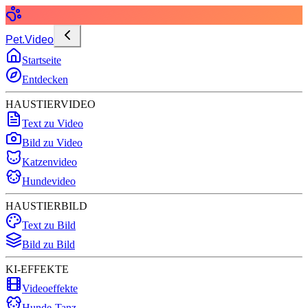
Pet.Video
Startseite
Entdecken
HAUSTIERVIDEO
Text zu Video
Bild zu Video
Katzenvideo
Hundevideo
HAUSTIERBILD
Text zu Bild
Bild zu Bild
KI-EFFEKTE
Videoeffekte
Hunde-Tanz