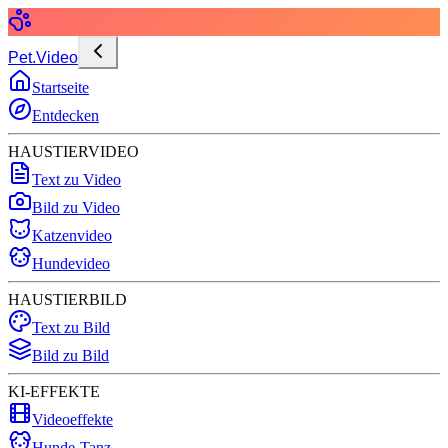
Pet.Video
Startseite
Entdecken
HAUSTIERVIDEO
Text zu Video
Bild zu Video
Katzenvideo
Hundevideo
HAUSTIERBILD
Text zu Bild
Bild zu Bild
KI-EFFEKTE
Videoeffekte
Hunde-Tanz