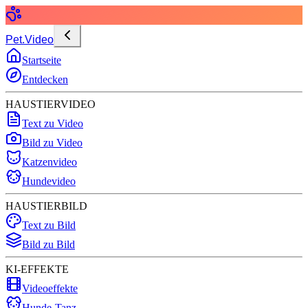
Pet.Video
Startseite
Entdecken
HAUSTIERVIDEO
Text zu Video
Bild zu Video
Katzenvideo
Hundevideo
HAUSTIERBILD
Text zu Bild
Bild zu Bild
KI-EFFEKTE
Videoeffekte
Hunde-Tanz