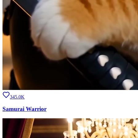
345.0K
Samurai Warrior