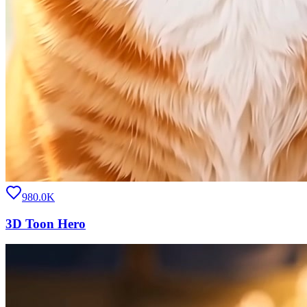
980.0K
3D Toon Hero