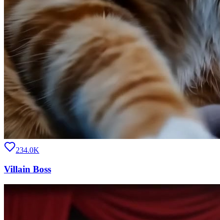
234.0K
Villain Boss