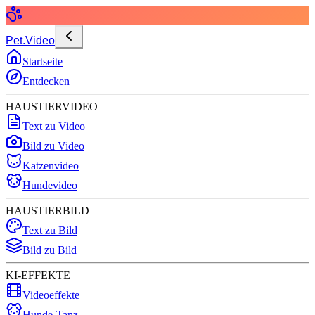
Pet.Video
Startseite
Entdecken
HAUSTIERVIDEO
Text zu Video
Bild zu Video
Katzenvideo
Hundevideo
HAUSTIERBILD
Text zu Bild
Bild zu Bild
KI-EFFEKTE
Videoeffekte
Hunde-Tanz