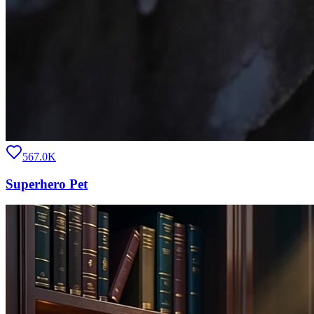
567.0K
Superhero Pet