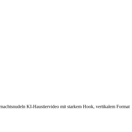
tternachtsnudeln KI-Haustiervideo mit starkem Hook, vertikalem Format