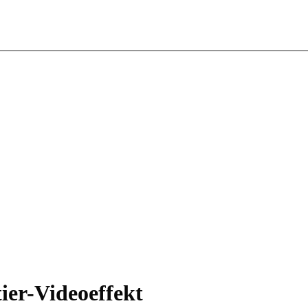
er-Videoeffekt