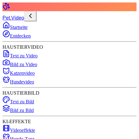
Pet.Video
Startseite
Entdecken
HAUSTIERVIDEO
Text zu Video
Bild zu Video
Katzenvideo
Hundevideo
HAUSTIERBILD
Text zu Bild
Bild zu Bild
KI-EFFEKTE
Videoeffekte
Hunde-Tanz