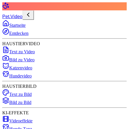
Pet.Video
Startseite
Entdecken
HAUSTIERVIDEO
Text zu Video
Bild zu Video
Katzenvideo
Hundevideo
HAUSTIERBILD
Text zu Bild
Bild zu Bild
KI-EFFEKTE
Videoeffekte
Hunde-Tanz