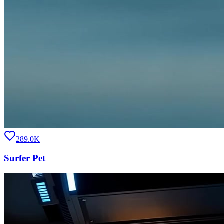
289.0K
Surfer Pet