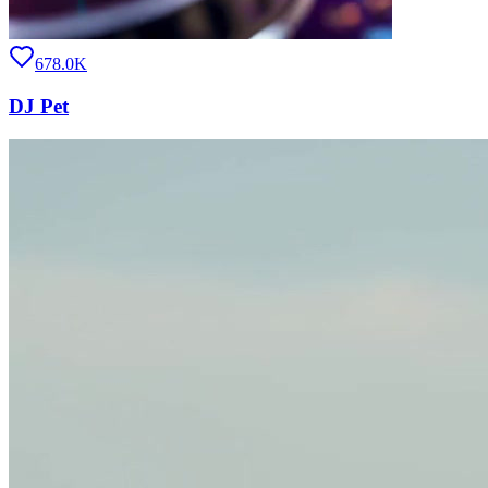
678.0K
DJ Pet