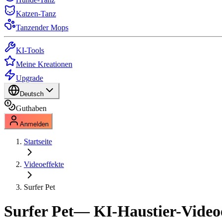
Katzen-Tanz
Tanzender Mops
KI-Tools
Meine Kreationen
Upgrade
Deutsch
Guthaben
Anmelden
Startseite
Videoeffekte
Surfer Pet
Surfer Pet
— KI-Haustier-Video