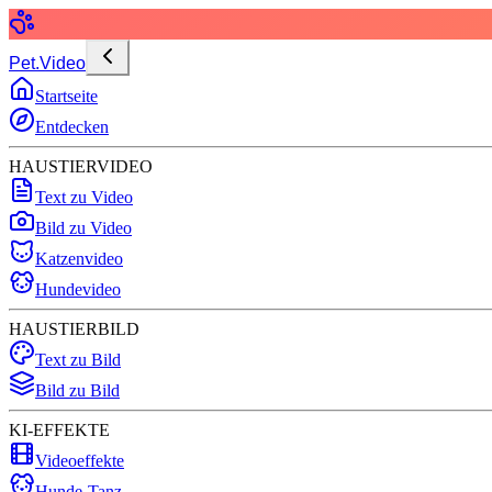
Pet.Video
Startseite
Entdecken
HAUSTIERVIDEO
Text zu Video
Bild zu Video
Katzenvideo
Hundevideo
HAUSTIERBILD
Text zu Bild
Bild zu Bild
KI-EFFEKTE
Videoeffekte
Hunde-Tanz