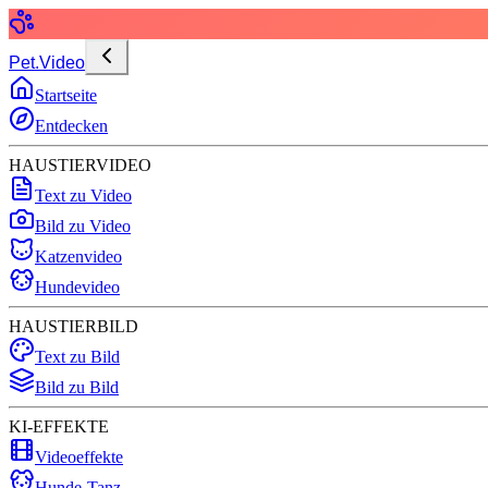
Pet.Video
Startseite
Entdecken
HAUSTIERVIDEO
Text zu Video
Bild zu Video
Katzenvideo
Hundevideo
HAUSTIERBILD
Text zu Bild
Bild zu Bild
KI-EFFEKTE
Videoeffekte
Hunde-Tanz