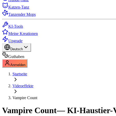
Katzen-Tanz
Tanzender Mops
KI-Tools
Meine Kreationen
Upgrade
Deutsch
Guthaben
Anmelden
Startseite
Videoeffekte
Vampire Count
Vampire Count
— KI-Haustier-V