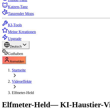
Katzen-Tanz
Tanzender Mops
KI-Tools
Meine Kreationen
Upgrade
Deutsch
Guthaben
Anmelden
Startseite
Videoeffekte
Elfmeter-Held
Elfmeter-Held
— KI-Haustier-Vi