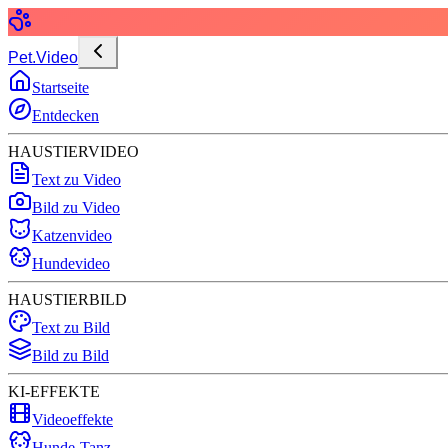
Pet.Video
Startseite
Entdecken
HAUSTIERVIDEO
Text zu Video
Bild zu Video
Katzenvideo
Hundevideo
HAUSTIERBILD
Text zu Bild
Bild zu Bild
KI-EFFEKTE
Videoeffekte
Hunde-Tanz