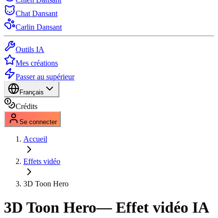
Chat Dansant
Carlin Dansant
Outils IA
Mes créations
Passer au supérieur
Français
Crédits
Se connecter
Accueil
Effets vidéo
3D Toon Hero
3D Toon Hero
— Effet vidéo IA