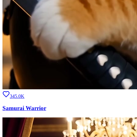
345.0K
Samurai Warrior