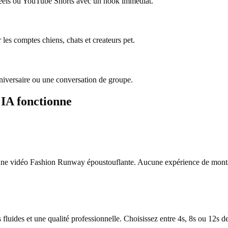
eels ou YouTube Shorts avec un hook immediat.
es comptes chiens, chats et createurs pet.
versaire ou une conversation de groupe.
IA fonctionne
t une vidéo Fashion Runway époustouflante. Aucune expérience de mont
uides et une qualité professionnelle. Choisissez entre 4s, 8s ou 12s d