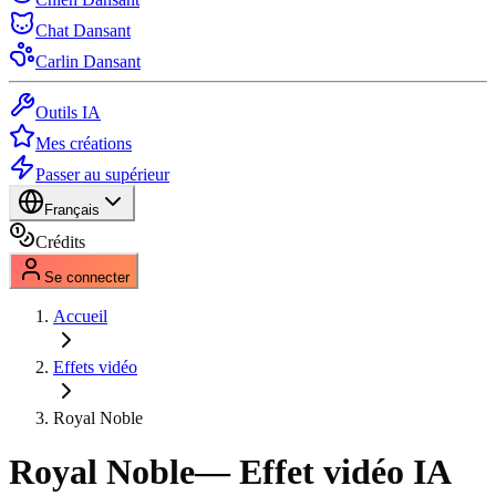
Chat Dansant
Carlin Dansant
Outils IA
Mes créations
Passer au supérieur
Français
Crédits
Se connecter
Accueil
Effets vidéo
Royal Noble
Royal Noble
— Effet vidéo IA