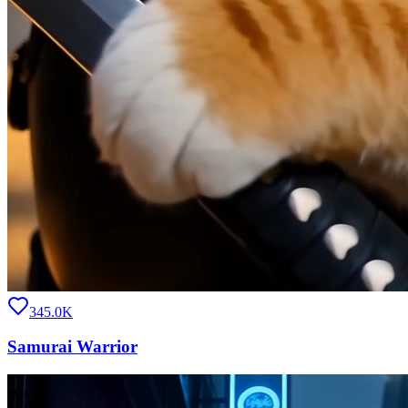
345.0K
Samurai Warrior