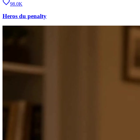
98.0K
Heros du penalty