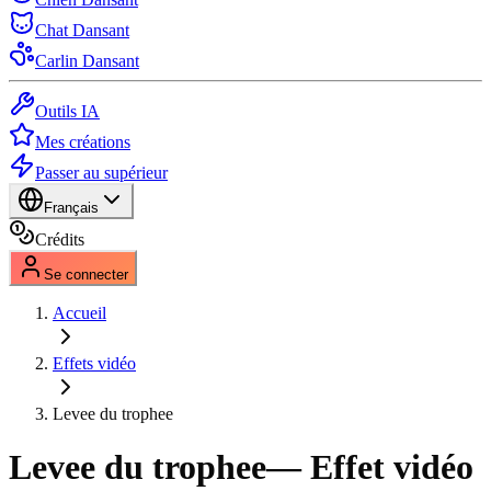
Chat Dansant
Carlin Dansant
Outils IA
Mes créations
Passer au supérieur
Français
Crédits
Se connecter
Accueil
Effets vidéo
Levee du trophee
Levee du trophee
— Effet vidéo