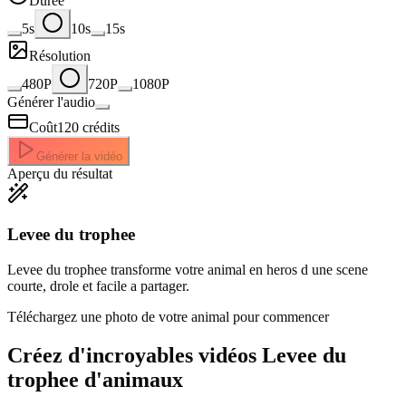
Durée
5s
10s
15s
Résolution
480P
720P
1080P
Générer l'audio
Coût
120
crédits
Générer la vidéo
Aperçu du résultat
Levee du trophee
Levee du trophee transforme votre animal en heros d une scene
courte, drole et facile a partager.
Téléchargez une photo de votre animal pour commencer
Créez d'incroyables
vidéos Levee du
trophee d'animaux