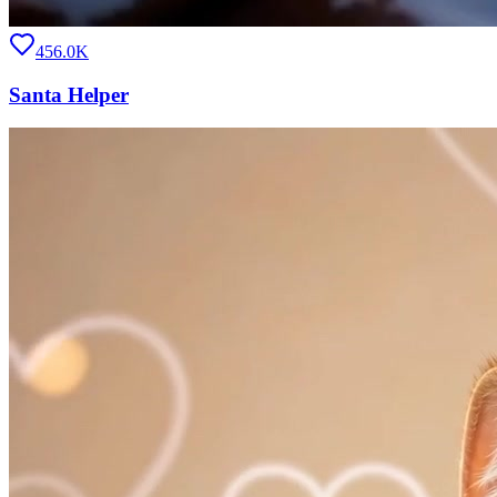
456.0K
Santa Helper