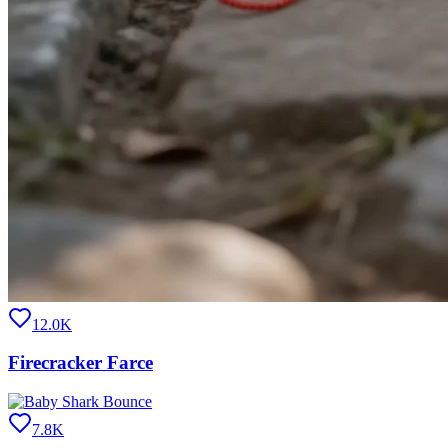
12.0K
Firecracker Farce
7.8K