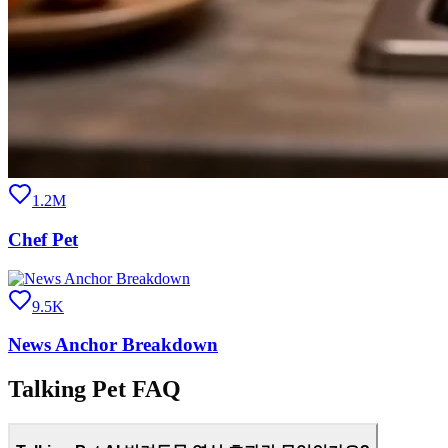
1.2M
Chef Pet
9.5K
News Anchor Breakdown
Talking Pet FAQ