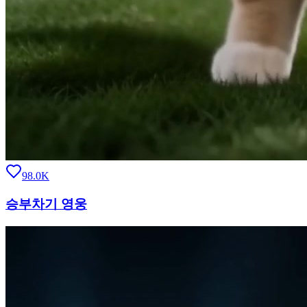
98.0K
승부차기 영웅