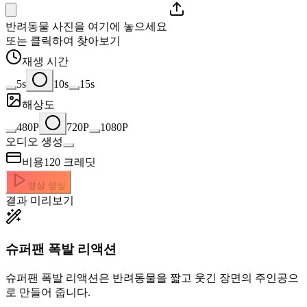
반려동물 사진을 여기에 놓으세요
또는 클릭하여 찾아보기
재생 시간
5s
10s
15s
해상도
480P
720P
1080P
오디오 생성
비용
120
크레딧
영상 생성
결과 미리보기
슈퍼팬 폭발 리액션
슈퍼팬 폭발 리액션은 반려동물을 짧고 웃긴 장면의 주인공으
로 만들어 줍니다.