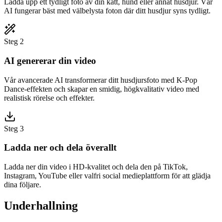
Ladda upp ett tydligt foto av din katt, hund eller annat husdjur. Vår
AI fungerar bäst med välbelysta foton där ditt husdjur syns tydligt.
Steg 2
AI genererar din video
Vår avancerade AI transformerar ditt husdjursfoto med K-Pop
Dance-effekten och skapar en smidig, högkvalitativ video med
realistisk rörelse och effekter.
Steg 3
Ladda ner och dela överallt
Ladda ner din video i HD-kvalitet och dela den på TikTok,
Instagram, YouTube eller valfri social medieplattform för att glädja
dina följare.
Underhallning