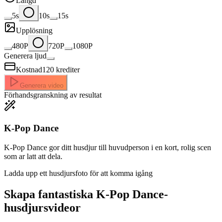
Längd
5s
10s
15s
Upplösning
480P
720P
1080P
Generera ljud
Kostnad
120
krediter
Generera video
Förhandsgranskning av resultat
K-Pop Dance
K-Pop Dance gor ditt husdjur till huvudperson i en kort, rolig scen
som ar latt att dela.
Ladda upp ett husdjursfoto för att komma igång
Skapa fantastiska
K-Pop Dance-
husdjursvideor