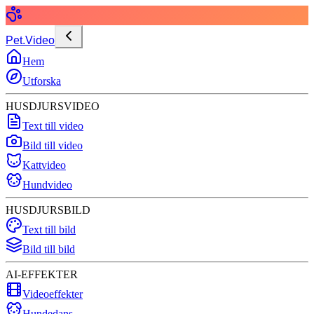
Pet.Video
Hem
Utforska
HUSDJURSVIDEO
Text till video
Bild till video
Kattvideo
Hundvideo
HUSDJURSBILD
Text till bild
Bild till bild
AI-EFFEKTER
Videoeffekter
Hundedans