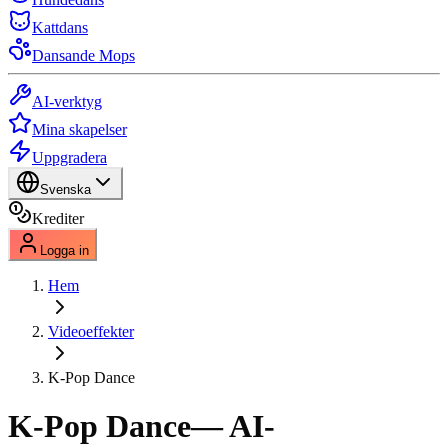
Kattdans
Dansande Mops
AI-verktyg
Mina skapelser
Uppgradera
Svenska
Krediter
Logga in
Hem
Videoeffekter
K-Pop Dance
K-Pop Dance
— AI-