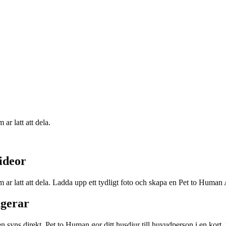
ar latt att dela.
ideor
om ar latt att dela. Ladda upp ett tydligt foto och skapa en Pet to Huma
ngerar
yns direkt. Pet to Human gor ditt husdjur till huvudperson i en kort, ro