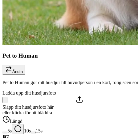
Pet to Human
Ändra
Pet to Human gor ditt husdjur till huvudperson i en kort, rolig scen som 
Ladda upp ditt husdjursfoto
Släpp ditt husdjursfoto här
eller klicka för att bläddra
Längd
5s
10s
15s