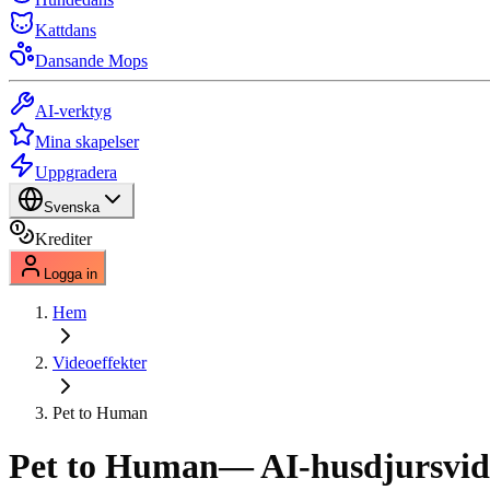
Kattdans
Dansande Mops
AI-verktyg
Mina skapelser
Uppgradera
Svenska
Krediter
Logga in
Hem
Videoeffekter
Pet to Human
Pet to Human
— AI-husdjursvid