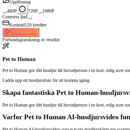
Upplösning
480P
720P
1080P
Generera ljud
Kostnad
120
krediter
Generera video
Förhandsgranskning av resultat
Pet to Human
Pet to Human gor ditt husdjur till huvudperson i en kort, rolig scen som 
Ladda upp ett husdjursfoto för att komma igång
Skapa fantastiska
Pet to Human-husdjursv
Pet to Human gor ditt husdjur till huvudperson i en kort, rolig scen s
Varfor Pet to Human AI-husdjursvideo fu
Pet to Human AI-husdjursvideo passar korta husdjursklipp dar poangen s