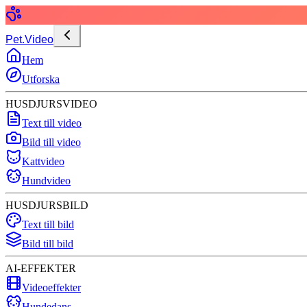
Pet.Video
Hem
Utforska
HUSDJURSVIDEO
Text till video
Bild till video
Kattvideo
Hundvideo
HUSDJURSBILD
Text till bild
Bild till bild
AI-EFFEKTER
Videoeffekter
Hundedans