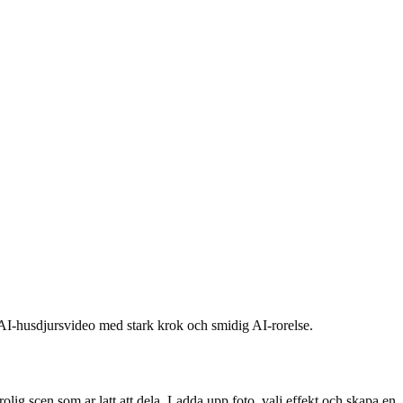
n AI-husdjursvideo med stark krok och smidig AI-rorelse.
lig scen som ar latt att dela. Ladda upp foto, valj effekt och skapa en