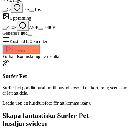
Längd
5s
10s
15s
Upplösning
480P
720P
1080P
Generera ljud
Kostnad
120
krediter
Generera video
Förhandsgranskning av resultat
Surfer Pet
Surfer Pet gor ditt husdjur till huvudperson i en kort, rolig scen som
ar latt att dela.
Ladda upp ett husdjursfoto för att komma igång
Skapa fantastiska
Surfer Pet-
husdjursvideor