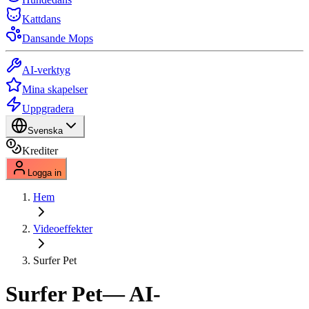
Kattdans
Dansande Mops
AI-verktyg
Mina skapelser
Uppgradera
Svenska
Krediter
Logga in
Hem
Videoeffekter
Surfer Pet
Surfer Pet
— AI-