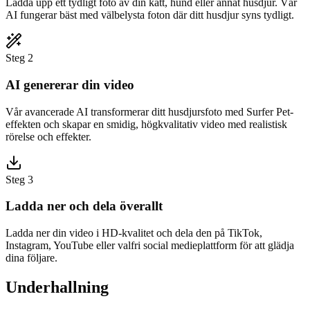
Ladda upp ett tydligt foto av din katt, hund eller annat husdjur. Vår
AI fungerar bäst med välbelysta foton där ditt husdjur syns tydligt.
Steg 2
AI genererar din video
Vår avancerade AI transformerar ditt husdjursfoto med Surfer Pet-
effekten och skapar en smidig, högkvalitativ video med realistisk
rörelse och effekter.
Steg 3
Ladda ner och dela överallt
Ladda ner din video i HD-kvalitet och dela den på TikTok,
Instagram, YouTube eller valfri social medieplattform för att glädja
dina följare.
Underhallning