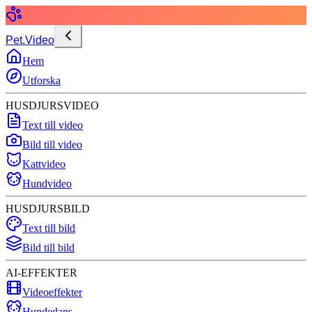
Pet.Video
Hem
Utforska
HUSDJURSVIDEO
Text till video
Bild till video
Kattvideo
Hundvideo
HUSDJURSBILD
Text till bild
Bild till bild
AI-EFFEKTER
Videoeffekter
Hundedans