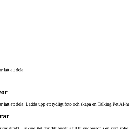
 latt att dela.
eor
 ar latt att dela. Ladda upp ett tydligt foto och skapa en Talking Pet AI
erar
s direkt. Talking Pet gor ditt husdjur till huvudperson i en kort, rolig 