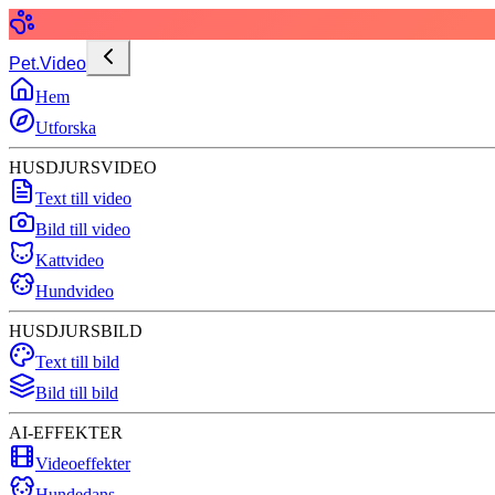
Pet.Video
Hem
Utforska
HUSDJURSVIDEO
Text till video
Bild till video
Kattvideo
Hundvideo
HUSDJURSBILD
Text till bild
Bild till bild
AI-EFFEKTER
Videoeffekter
Hundedans