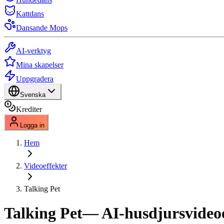
Kattdans
Dansande Mops
AI-verktyg
Mina skapelser
Uppgradera
Svenska
Krediter
Logga in
Hem
Videoeffekter
Talking Pet
Talking Pet
— AI-husdjursvideoe