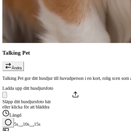
Talking Pet
Ändra
Talking Pet gor ditt husdjur till huvudperson i en kort, rolig scen som ar
Ladda upp ditt husdjursfoto
Släpp ditt husdjursfoto här
eller klicka för att bläddra
Längd
5s
10s
15s