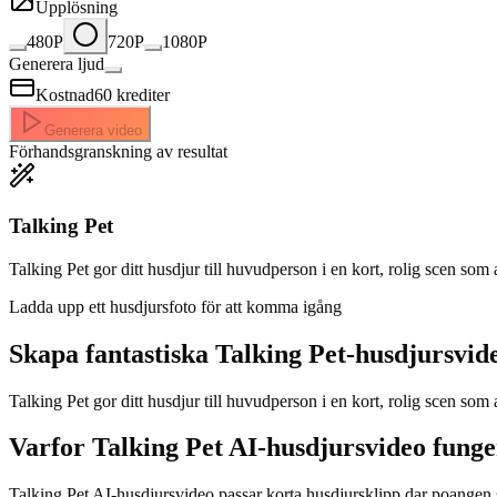
Upplösning
480P
720P
1080P
Generera ljud
Kostnad
60
krediter
Generera video
Förhandsgranskning av resultat
Talking Pet
Talking Pet gor ditt husdjur till huvudperson i en kort, rolig scen som ar
Ladda upp ett husdjursfoto för att komma igång
Skapa fantastiska
Talking Pet-husdjursvid
Talking Pet gor ditt husdjur till huvudperson i en kort, rolig scen som
Varfor Talking Pet AI-husdjursvideo fung
Talking Pet AI-husdjursvideo passar korta husdjursklipp dar poangen syn