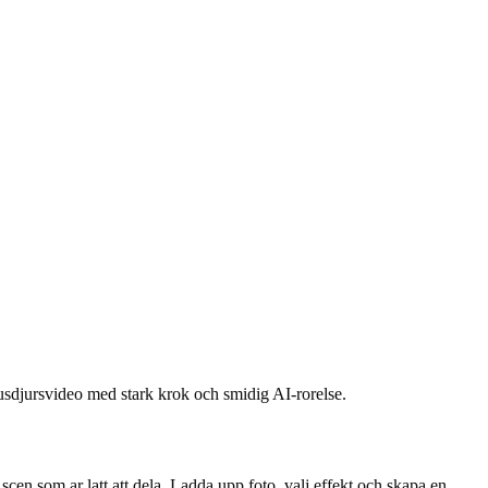
-husdjursvideo med stark krok och smidig AI-rorelse.
scen som ar latt att dela. Ladda upp foto, valj effekt och skapa en