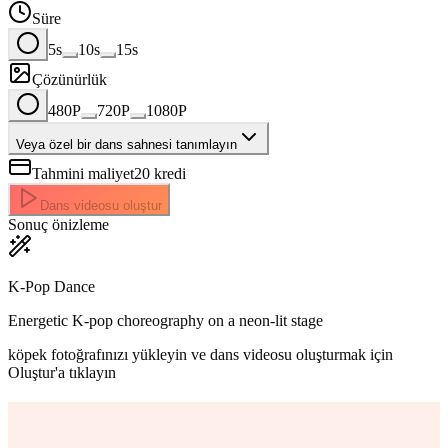
Süre
5s
10s
15s
Çözünürlük
480P
720P
1080P
Veya özel bir dans sahnesi tanımlayın
Tahmini maliyet
20
kredi
Dans videosu oluştur
Sonuç önizleme
K-Pop Dance
Energetic K-pop choreography on a neon-lit stage
köpek fotoğrafınızı yükleyin ve dans videosu oluşturmak için
Oluştur'a tıklayın