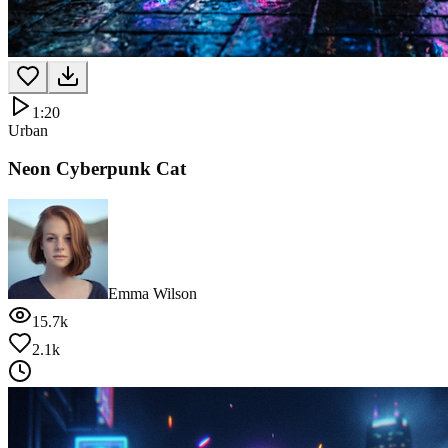
1:20
Urban
Neon Cyberpunk Cat
Emma Wilson
15.7k
2.1k