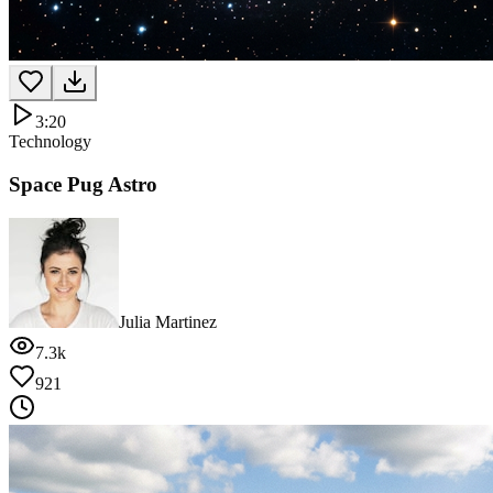
3:20
Technology
Space Pug Astro
Julia Martinez
7.3k
921