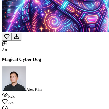
Art
Magical Cyber Dog
Alex Kim
6.2k
724