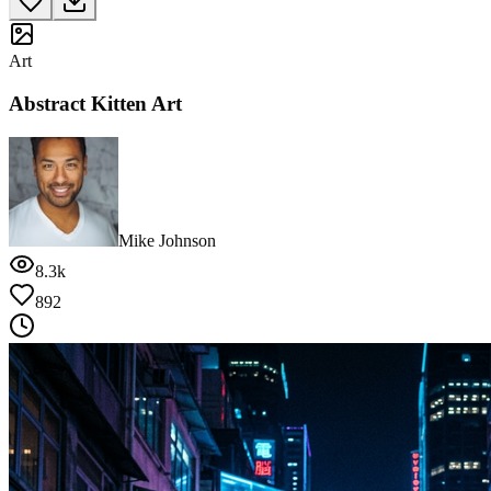
Art
Abstract Kitten Art
Mike Johnson
8.3k
892