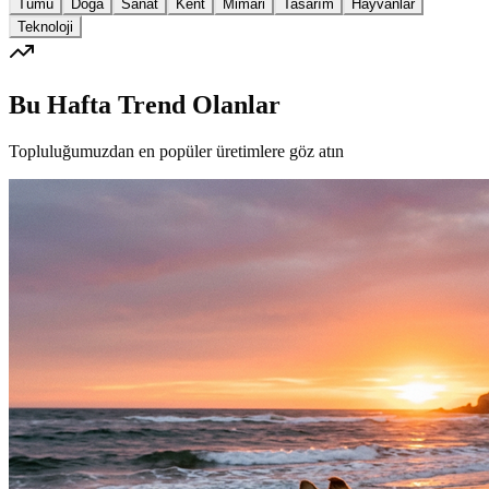
Tümü
Doğa
Sanat
Kent
Mimari
Tasarım
Hayvanlar
Teknoloji
Bu Hafta Trend Olanlar
Topluluğumuzdan en popüler üretimlere göz atın