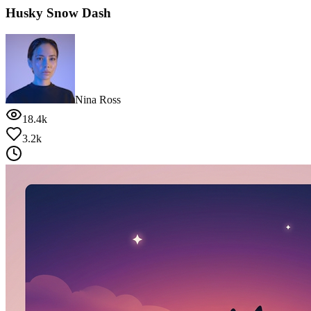
Husky Snow Dash
Nina Ross
18.4k
3.2k