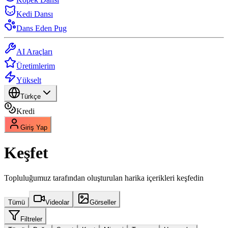
Kedi Dansı
Dans Eden Pug
AI Araçları
Üretimlerim
Yükselt
Türkçe
Kredi
Giriş Yap
Keşfet
Topluluğumuz tarafından oluşturulan harika içerikleri keşfedin
Tümü
Videolar
Görseller
Filtreler