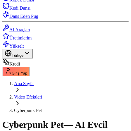
Kedi Dansı
Dans Eden Pug
AI Araçları
Üretimlerim
Yükselt
Türkçe
Kredi
Giriş Yap
Ana Sayfa
Video Efektleri
Cyberpunk Pet
Cyberpunk Pet
— AI Evcil