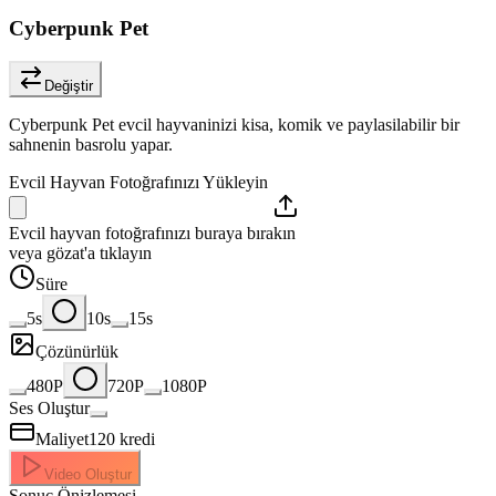
Cyberpunk Pet
Değiştir
Cyberpunk Pet evcil hayvaninizi kisa, komik ve paylasilabilir bir
sahnenin basrolu yapar.
Evcil Hayvan Fotoğrafınızı Yükleyin
Evcil hayvan fotoğrafınızı buraya bırakın
veya gözat'a tıklayın
Süre
5s
10s
15s
Çözünürlük
480P
720P
1080P
Ses Oluştur
Maliyet
120
kredi
Video Oluştur
Sonuç Önizlemesi