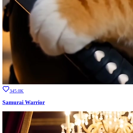
345.0K
Samurai Warrior