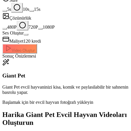
Süre
5s
10s
15s
Çözünürlük
480P
720P
1080P
Ses Oluştur
Maliyet
120
kredi
Video Oluştur
Sonuç Önizlemesi
Giant Pet
Giant Pet evcil hayvaninizi kisa, komik ve paylasilabilir bir sahnenin
basrolu yapar.
Başlamak için bir evcil hayvan fotoğrafı yükleyin
Harika
Giant Pet Evcil Hayvan Videoları
Oluşturun