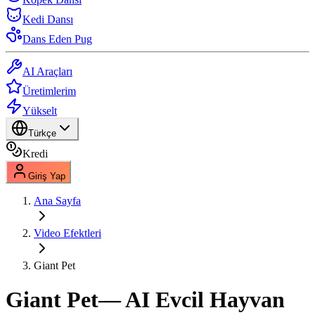
Kedi Dansı
Dans Eden Pug
AI Araçları
Üretimlerim
Yükselt
Türkçe
Kredi
Giriş Yap
Ana Sayfa
Video Efektleri
Giant Pet
Giant Pet
— AI Evcil Hayvan