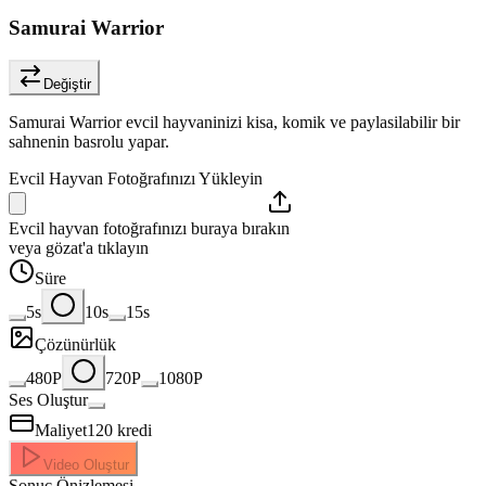
Samurai Warrior
Değiştir
Samurai Warrior evcil hayvaninizi kisa, komik ve paylasilabilir bir
sahnenin basrolu yapar.
Evcil Hayvan Fotoğrafınızı Yükleyin
Evcil hayvan fotoğrafınızı buraya bırakın
veya gözat'a tıklayın
Süre
5s
10s
15s
Çözünürlük
480P
720P
1080P
Ses Oluştur
Maliyet
120
kredi
Video Oluştur
Sonuç Önizlemesi