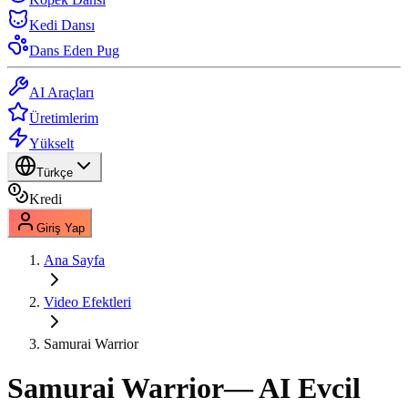
Kedi Dansı
Dans Eden Pug
AI Araçları
Üretimlerim
Yükselt
Türkçe
Kredi
Giriş Yap
Ana Sayfa
Video Efektleri
Samurai Warrior
Samurai Warrior
— AI Evcil