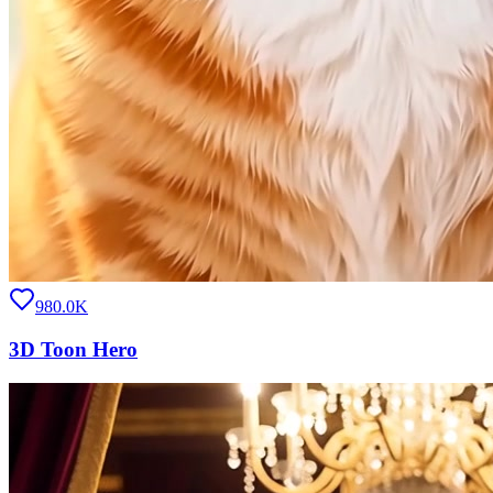
980.0K
3D Toon Hero