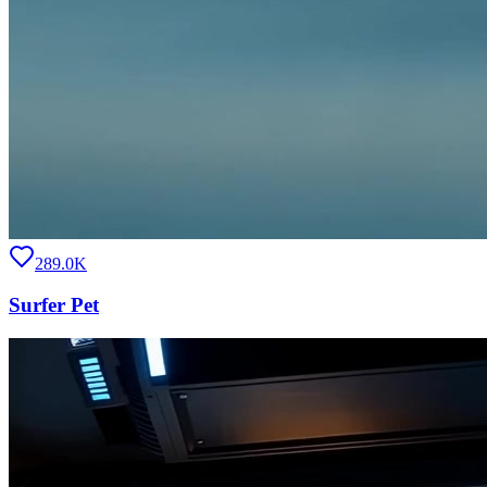
289.0K
Surfer Pet