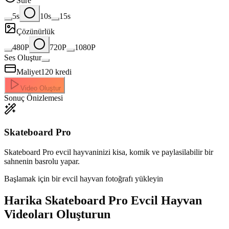
Süre
5s
10s
15s
Çözünürlük
480P
720P
1080P
Ses Oluştur
Maliyet
120
kredi
Video Oluştur
Sonuç Önizlemesi
Skateboard Pro
Skateboard Pro evcil hayvaninizi kisa, komik ve paylasilabilir bir
sahnenin basrolu yapar.
Başlamak için bir evcil hayvan fotoğrafı yükleyin
Harika
Skateboard Pro Evcil Hayvan
Videoları Oluşturun