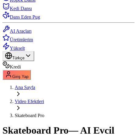
Kedi Dansı
Dans Eden Pug
AI Araçları
Üretimlerim
Yükselt
Türkçe
Kredi
Giriş Yap
Ana Sayfa
Video Efektleri
Skateboard Pro
Skateboard Pro
— AI Evcil