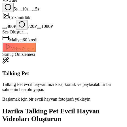
Süre
5s
10s
15s
Çözünürlük
480P
720P
1080P
Ses Oluştur
Maliyet
60
kredi
Video Oluştur
Sonuç Önizlemesi
Talking Pet
Talking Pet evcil hayvaninizi kisa, komik ve paylasilabilir bir
sahnenin basrolu yapar.
Başlamak için bir evcil hayvan fotoğrafı yükleyin
Harika
Talking Pet Evcil Hayvan
Videoları Oluşturun