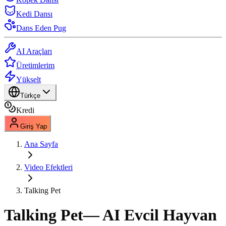
Kedi Dansı
Dans Eden Pug
AI Araçları
Üretimlerim
Yükselt
Türkçe
Kredi
Giriş Yap
Ana Sayfa
Video Efektleri
Talking Pet
Talking Pet
— AI Evcil Hayvan