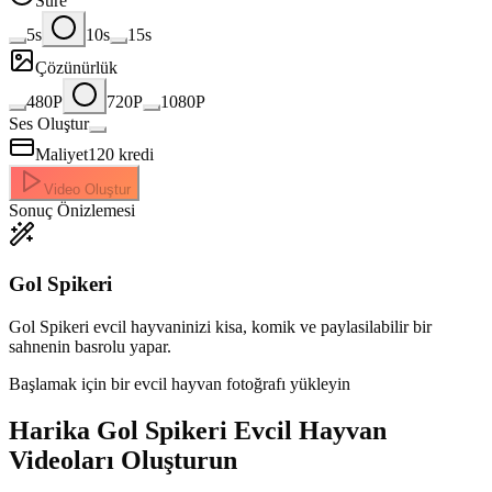
Süre
5s
10s
15s
Çözünürlük
480P
720P
1080P
Ses Oluştur
Maliyet
120
kredi
Video Oluştur
Sonuç Önizlemesi
Gol Spikeri
Gol Spikeri evcil hayvaninizi kisa, komik ve paylasilabilir bir
sahnenin basrolu yapar.
Başlamak için bir evcil hayvan fotoğrafı yükleyin
Harika
Gol Spikeri Evcil Hayvan
Videoları Oluşturun