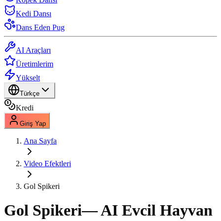
Kedi Dansı
Dans Eden Pug
AI Araçları
Üretimlerim
Yükselt
Türkçe
Kredi
Giriş Yap
Ana Sayfa
Video Efektleri
Gol Spikeri
Gol Spikeri
— AI Evcil Hayvan