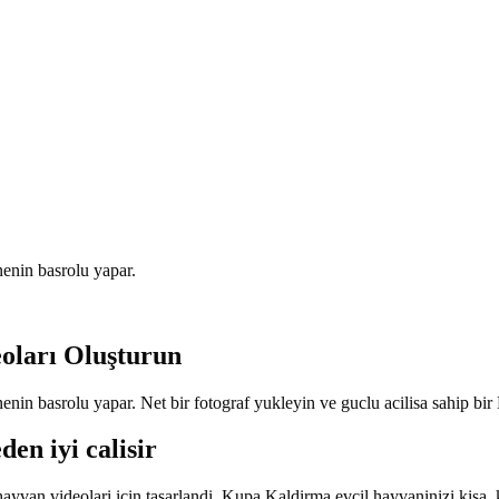
nenin basrolu yapar.
oları Oluşturun
nenin basrolu yapar. Net bir fotograf yukleyin ve guclu acilisa sahip b
en iyi calisir
ayvan videolari icin tasarlandi. Kupa Kaldirma evcil hayvaninizi kisa, k