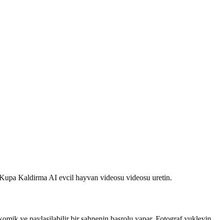
ir Kupa Kaldirma AI evcil hayvan videosu videosu uretin.
omik ve paylasilabilir bir sahnenin basrolu yapar. Fotograf yukleyin,