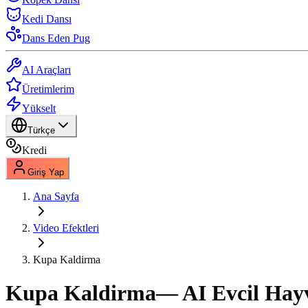
Kedi Dansı
Dans Eden Pug
AI Araçları
Üretimlerim
Yükselt
Türkçe
Kredi
Giriş Yap
Ana Sayfa
Video Efektleri
Kupa Kaldirma
Kupa Kaldirma
— AI Evcil Hay