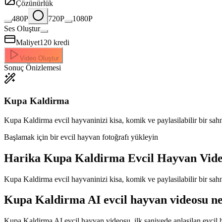
Çözünürlük
480P
720P
1080P
Ses Oluştur
Maliyet
120
kredi
Video Oluştur
Sonuç Önizlemesi
Kupa Kaldirma
Kupa Kaldirma evcil hayvaninizi kisa, komik ve paylasilabilir bir sah
Başlamak için bir evcil hayvan fotoğrafı yükleyin
Harika
Kupa Kaldirma Evcil Hayvan Vide
Kupa Kaldirma evcil hayvaninizi kisa, komik ve paylasilabilir bir sah
Kupa Kaldirma AI evcil hayvan videosu ned
Kupa Kaldirma AI evcil hayvan videosu, ilk saniyede anlasilan evcil h