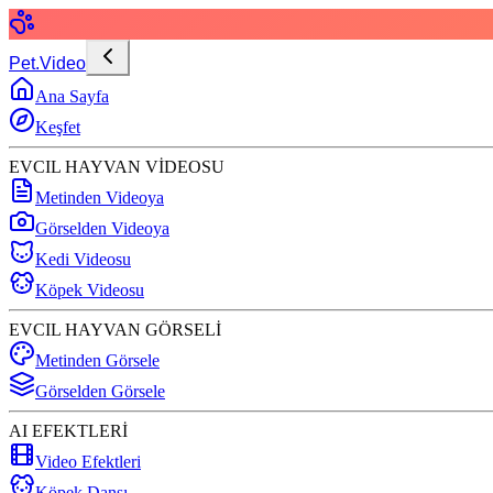
Pet.Video
Ana Sayfa
Keşfet
EVCIL HAYVAN VİDEOSU
Metinden Videoya
Görselden Videoya
Kedi Videosu
Köpek Videosu
EVCIL HAYVAN GÖRSELİ
Metinden Görsele
Görselden Görsele
AI EFEKTLERİ
Video Efektleri
Köpek Dansı