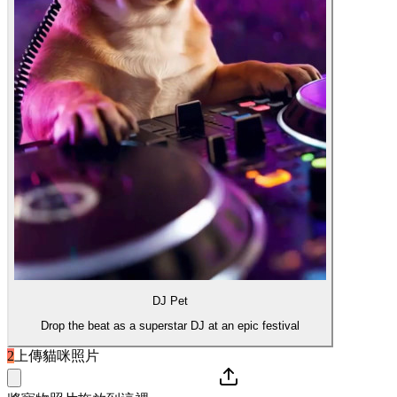
DJ Pet
Drop the beat as a superstar DJ at an epic festival
2
上傳貓咪照片