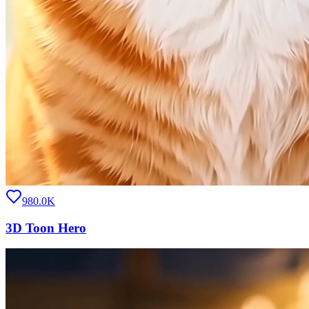
980.0K
3D Toon Hero