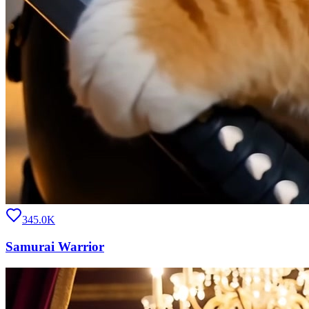
345.0K
Samurai Warrior