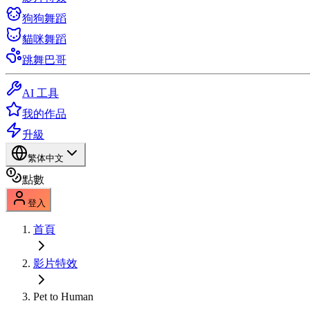
狗狗舞蹈
貓咪舞蹈
跳舞巴哥
AI 工具
我的作品
升級
繁体中文
點數
登入
首頁
影片特效
Pet to Human