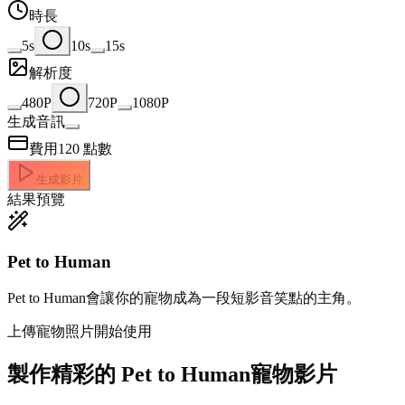
時長
5s
10s
15s
解析度
480P
720P
1080P
生成音訊
費用
120
點數
生成影片
結果預覽
Pet to Human
Pet to Human會讓你的寵物成為一段短影音笑點的主角。
上傳寵物照片開始使用
製作精彩的
Pet to Human寵物影片