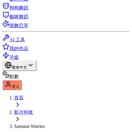
狗狗舞蹈
貓咪舞蹈
跳舞巴哥
AI 工具
我的作品
升級
繁体中文
點數
登入
首頁
影片特效
Samurai Warrior