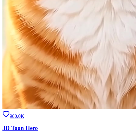
980.0K
3D Toon Hero