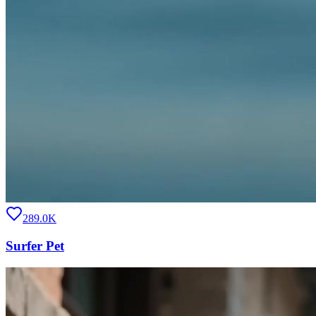
289.0K
Surfer Pet