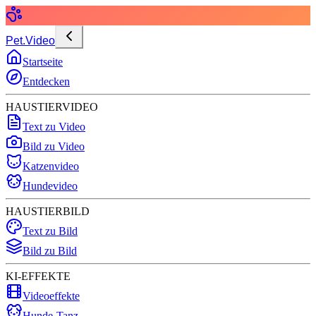
Pet.Video
Startseite
Entdecken
HAUSTIERVIDEO
Text zu Video
Bild zu Video
Katzenvideo
Hundevideo
HAUSTIERBILD
Text zu Bild
Bild zu Bild
KI-EFFEKTE
Videoeffekte
Hunde-Tanz