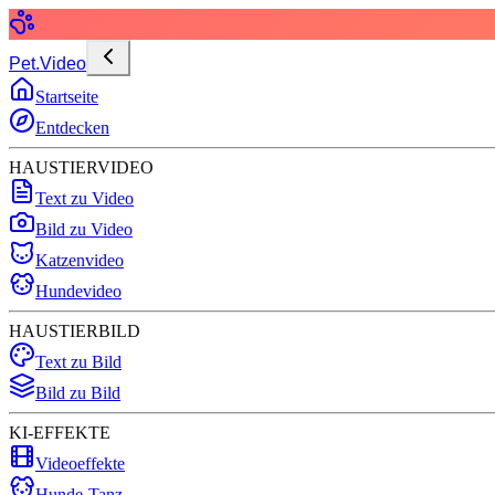
Pet.Video
Startseite
Entdecken
HAUSTIERVIDEO
Text zu Video
Bild zu Video
Katzenvideo
Hundevideo
HAUSTIERBILD
Text zu Bild
Bild zu Bild
KI-EFFEKTE
Videoeffekte
Hunde-Tanz