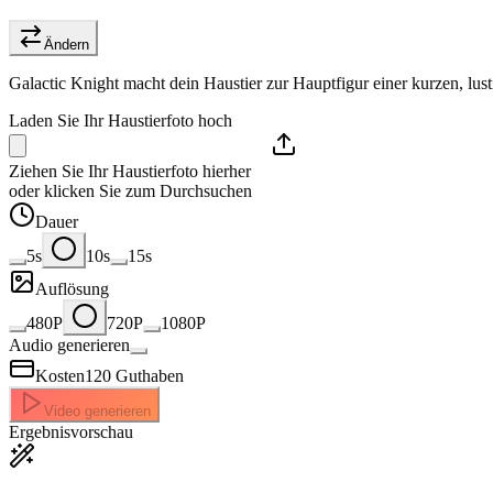
Ändern
Galactic Knight macht dein Haustier zur Hauptfigur einer kurzen, lus
Laden Sie Ihr Haustierfoto hoch
Ziehen Sie Ihr Haustierfoto hierher
oder klicken Sie zum Durchsuchen
Dauer
5s
10s
15s
Auflösung
480P
720P
1080P
Audio generieren
Kosten
120
Guthaben
Video generieren
Ergebnisvorschau