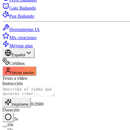
Gato Bailando
Pug Bailando
Herramientas IA
Mis creaciones
Mejorar plan
Español
Créditos
Iniciar sesión
Texto a vídeo
Instrucción
0
/
2000
Inspírame
Duración
5s
10s
15s