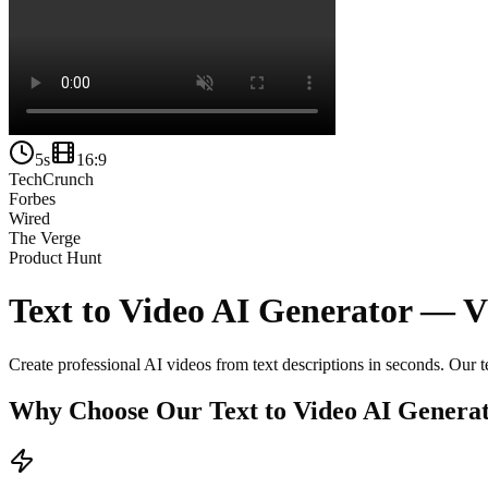
5s
16:9
TechCrunch
Forbes
Wired
The Verge
Product Hunt
Text to Video AI Generator —
V
Create professional AI videos from text descriptions in seconds. Our 
Why Choose Our Text to Video AI Genera