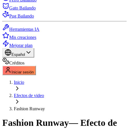
Gato Bailando
Pug Bailando
Herramientas IA
Mis creaciones
Mejorar plan
Español
Créditos
Iniciar sesión
Inicio
Efectos de video
Fashion Runway
Fashion Runway
— Efecto de