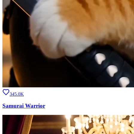
345.0K
Samurai Warrior