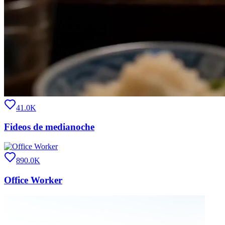
41.0K
Fideos de medianoche
890.0K
Office Worker