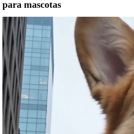
para mascotas