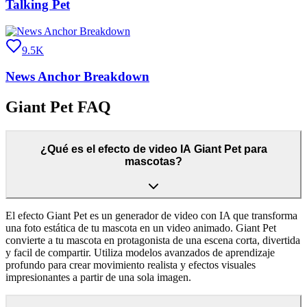
Talking Pet
9.5K
News Anchor Breakdown
Giant Pet FAQ
¿Qué es el efecto de video IA Giant Pet para
mascotas?
El efecto Giant Pet es un generador de video con IA que transforma
una foto estática de tu mascota en un video animado. Giant Pet
convierte a tu mascota en protagonista de una escena corta, divertida
y facil de compartir. Utiliza modelos avanzados de aprendizaje
profundo para crear movimiento realista y efectos visuales
impresionantes a partir de una sola imagen.