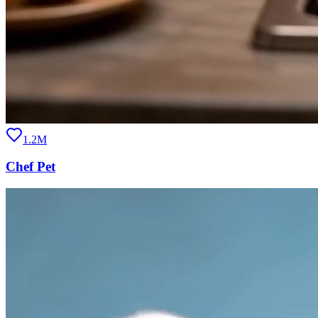
1.2M
Chef Pet