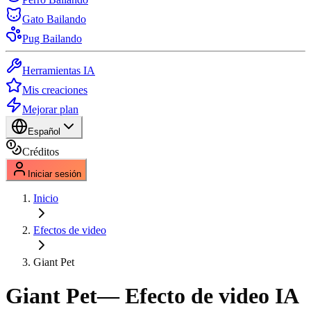
Gato Bailando
Pug Bailando
Herramientas IA
Mis creaciones
Mejorar plan
Español
Créditos
Iniciar sesión
Inicio
Efectos de video
Giant Pet
Giant Pet
— Efecto de video IA