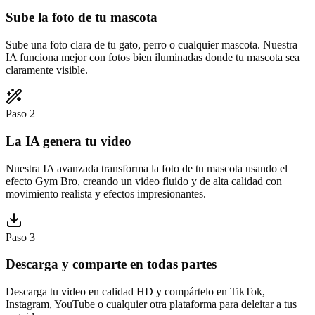
Sube la foto de tu mascota
Sube una foto clara de tu gato, perro o cualquier mascota. Nuestra
IA funciona mejor con fotos bien iluminadas donde tu mascota sea
claramente visible.
Paso 2
La IA genera tu video
Nuestra IA avanzada transforma la foto de tu mascota usando el
efecto Gym Bro, creando un video fluido y de alta calidad con
movimiento realista y efectos impresionantes.
Paso 3
Descarga y comparte en todas partes
Descarga tu video en calidad HD y compártelo en TikTok,
Instagram, YouTube o cualquier otra plataforma para deleitar a tus