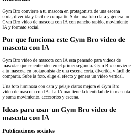
Gym Bro convierte a tu mascota en protagonista de una escena
corta, divertida y facil de compartir. Sube una foto clara y genera un
Gym Bro video de mascota con IA con gancho rapido, movimiento
IA y formato social.
Por que funciona este Gym Bro video de
mascota con IA
Gym Bro video de mascota con IA esta pensado para videos de
mascotas que se entienden en el primer segundo. Gym Bro convierte
a tu mascota en protagonista de una escena corta, divertida y facil de
compartir. Sube la foto, elige el efecto y genera un video vertical.
Una foto luminosa con cara y pelaje claros mejora el Gym Bro
video de mascota con IA. La IA mantiene la identidad de tu mascota
y suma movimiento, accesorios y escena.
Ideas para usar un Gym Bro video de
mascota con IA
Publicaciones sociales