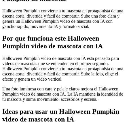
Halloween Pumpkin convierte a tu mascota en protagonista de una
escena corta, divertida y facil de compartir. Sube una foto clara y
genera un Halloween Pumpkin video de mascota con IA con
gancho rapido, movimiento IA y formato social.
Por que funciona este Halloween
Pumpkin video de mascota con IA
Halloween Pumpkin video de mascota con IA esta pensado para
videos de mascotas que se entienden en el primer segundo.
Halloween Pumpkin convierte a tu mascota en protagonista de una
escena corta, divertida y facil de compartir. Sube la foto, elige el
efecto y genera un video vertical.
Una foto luminosa con cara y pelaje claros mejora el Halloween
Pumpkin video de mascota con IA. La IA mantiene la identidad de
tu mascota y suma movimiento, accesorios y escena.
Ideas para usar un Halloween Pumpkin
video de mascota con IA