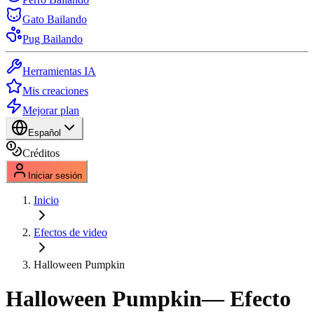
Gato Bailando
Pug Bailando
Herramientas IA
Mis creaciones
Mejorar plan
Español
Créditos
Iniciar sesión
Inicio
Efectos de video
Halloween Pumpkin
Halloween Pumpkin
— Efecto