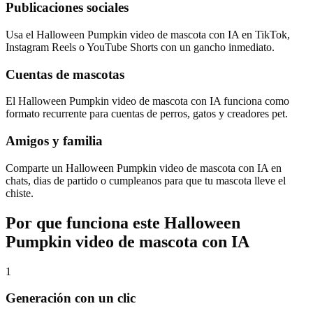
Publicaciones sociales
Usa el Halloween Pumpkin video de mascota con IA en TikTok,
Instagram Reels o YouTube Shorts con un gancho inmediato.
Cuentas de mascotas
El Halloween Pumpkin video de mascota con IA funciona como
formato recurrente para cuentas de perros, gatos y creadores pet.
Amigos y familia
Comparte un Halloween Pumpkin video de mascota con IA en
chats, dias de partido o cumpleanos para que tu mascota lleve el
chiste.
Por que funciona este Halloween
Pumpkin video de mascota con IA
1
Generación con un clic