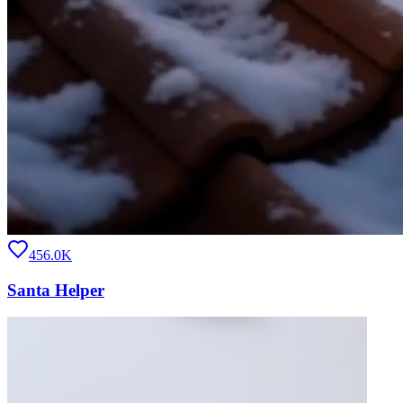
456.0K
Santa Helper