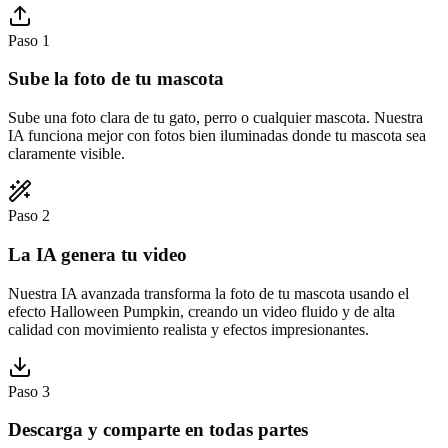
Paso 1
Sube la foto de tu mascota
Sube una foto clara de tu gato, perro o cualquier mascota. Nuestra
IA funciona mejor con fotos bien iluminadas donde tu mascota sea
claramente visible.
Paso 2
La IA genera tu video
Nuestra IA avanzada transforma la foto de tu mascota usando el
efecto Halloween Pumpkin, creando un video fluido y de alta
calidad con movimiento realista y efectos impresionantes.
Paso 3
Descarga y comparte en todas partes