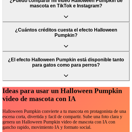
¿Puedo compartir mi video Halloween Pumpkin de
mascota en TikTok e Instagram?
¿Cuántos créditos cuesta el efecto Halloween
Pumpkin?
¿El efecto Halloween Pumpkin está disponible tanto
para gatos como para perros?
Ideas para usar un Halloween Pumpkin
video de mascota con IA
Halloween Pumpkin convierte a tu mascota en protagonista de una
escena corta, divertida y facil de compartir. Sube una foto clara y
genera un Halloween Pumpkin video de mascota con IA con
gancho rapido, movimiento IA y formato social.