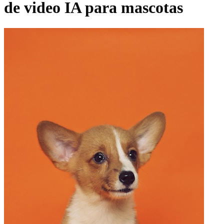
de video IA para mascotas