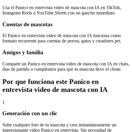
Usa el Panico en entrevista video de mascota con IA en TikTok,
Instagram Reels o YouTube Shorts con un gancho inmediato.
Cuentas de mascotas
El Panico en entrevista video de mascota con IA funciona como
formato recurrente para cuentas de perros, gatos y creadores pet.
Amigos y familia
Comparte un Panico en entrevista video de mascota con IA en chats,
dias de partido o cumpleanos para que tu mascota lleve el chiste.
Por que funciona este Panico en
entrevista video de mascota con IA
1
Generación con un clic
Sube cualquier foto de tu mascota y crea instantáneamente un
impresionante video Panico en entrevista. Sin necesidad de