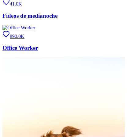
41.0K
Fideos de medianoche
890.0K
Office Worker