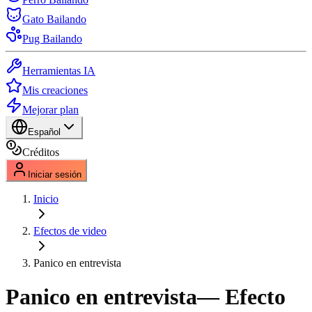
Gato Bailando
Pug Bailando
Herramientas IA
Mis creaciones
Mejorar plan
Español
Créditos
Iniciar sesión
Inicio
Efectos de video
Panico en entrevista
Panico en entrevista
— Efecto