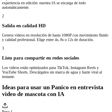
experiencia en edición: nuestra IA se encarga de todo
automáticamente.
2
Salida en calidad HD
Genera videos en resolución de hasta 1080P con movimiento fluido
y calidad profesional. Elige entre 4s, 8s o 12s de duración.
3
Listo para compartir en redes sociales
Los videos están optimizados para TikTok, Instagram Reels y
YouTube Shorts. Descárgalos sin marca de agua y hazte viral al
instante.
Ideas para usar un Panico en entrevista
video de mascota con IA
Paso 1