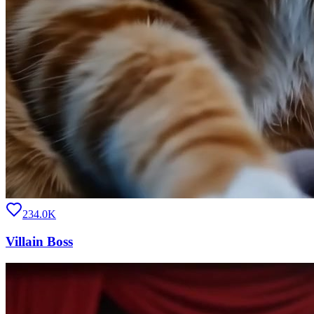
234.0K
Villain Boss