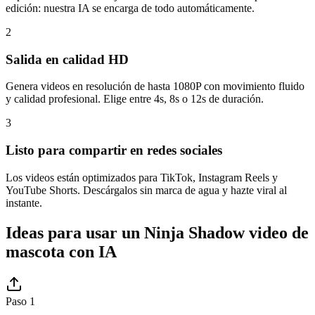
edición: nuestra IA se encarga de todo automáticamente.
2
Salida en calidad HD
Genera videos en resolución de hasta 1080P con movimiento fluido
y calidad profesional. Elige entre 4s, 8s o 12s de duración.
3
Listo para compartir en redes sociales
Los videos están optimizados para TikTok, Instagram Reels y
YouTube Shorts. Descárgalos sin marca de agua y hazte viral al
instante.
Ideas para usar un Ninja Shadow video de
mascota con IA
Paso 1