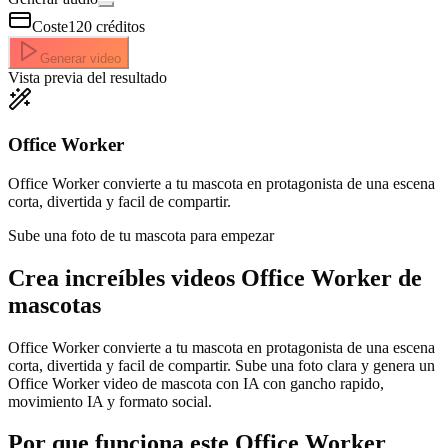
Coste
120
créditos
Generar video
Vista previa del resultado
Office Worker
Office Worker convierte a tu mascota en protagonista de una escena
corta, divertida y facil de compartir.
Sube una foto de tu mascota para empezar
Crea increíbles
videos Office Worker de
mascotas
Office Worker convierte a tu mascota en protagonista de una escena
corta, divertida y facil de compartir. Sube una foto clara y genera un
Office Worker video de mascota con IA con gancho rapido,
movimiento IA y formato social.
Por que funciona este Office Worker