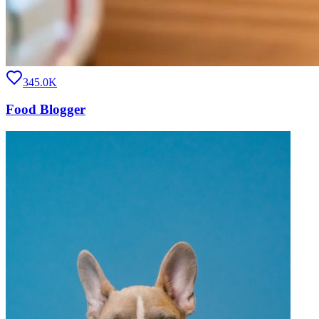
345.0K
Food Blogger