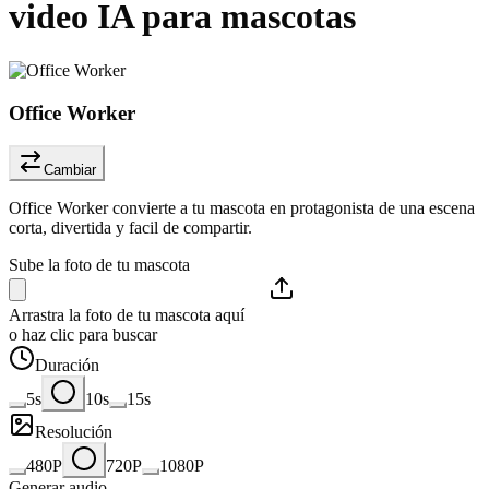
video IA para mascotas
Office Worker
Cambiar
Office Worker convierte a tu mascota en protagonista de una escena
corta, divertida y facil de compartir.
Sube la foto de tu mascota
Arrastra la foto de tu mascota aquí
o haz clic para buscar
Duración
5s
10s
15s
Resolución
480P
720P
1080P
Generar audio