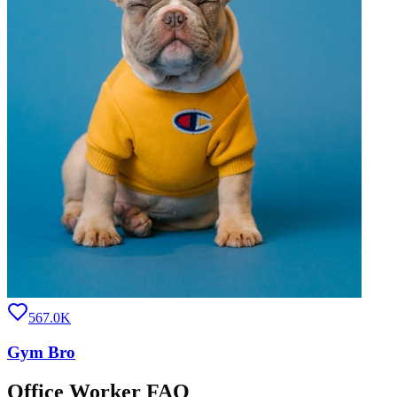
567.0K
Gym Bro
Office Worker FAQ