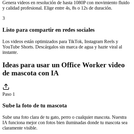
Genera videos en resolución de hasta 1080P con movimiento fluido
y calidad profesional. Elige entre 4s, 8s o 12s de duración.
3
Listo para compartir en redes sociales
Los videos están optimizados para TikTok, Instagram Reels y
YouTube Shorts. Descárgalos sin marca de agua y hazte viral al
instante.
Ideas para usar un Office Worker video
de mascota con IA
Paso 1
Sube la foto de tu mascota
Sube una foto clara de tu gato, perro o cualquier mascota. Nuestra
IA funciona mejor con fotos bien iluminadas donde tu mascota sea
claramente visible.