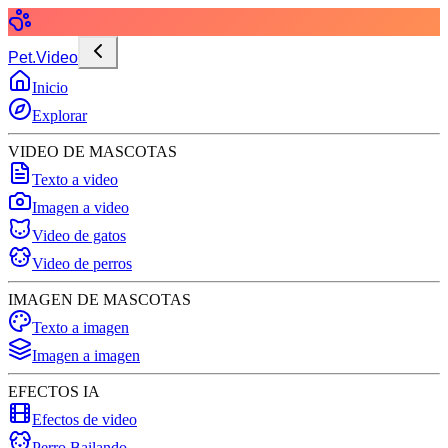
Pet.Video
Inicio
Explorar
VIDEO DE MASCOTAS
Texto a video
Imagen a video
Video de gatos
Video de perros
IMAGEN DE MASCOTAS
Texto a imagen
Imagen a imagen
EFECTOS IA
Efectos de video
Perro Bailando