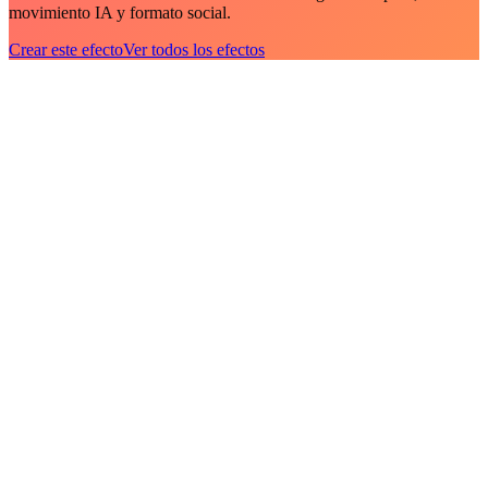
movimiento IA y formato social.
Crear este efecto
Ver todos los efectos