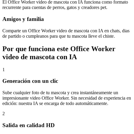
El Office Worker video de mascota con IA funciona como formato
recurrente para cuentas de perros, gatos y creadores pet.
Amigos y familia
Comparte un Office Worker video de mascota con IA en chats, dias
de partido o cumpleanos para que tu mascota lleve el chiste.
Por que funciona este Office Worker
video de mascota con IA
1
Generación con un clic
Sube cualquier foto de tu mascota y crea instantáneamente un
impresionante video Office Worker. Sin necesidad de experiencia en
edición: nuestra IA se encarga de todo automáticamente.
2
Salida en calidad HD