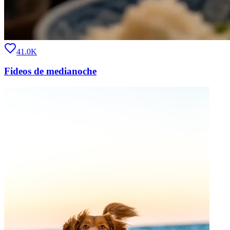
41.0K
Fideos de medianoche