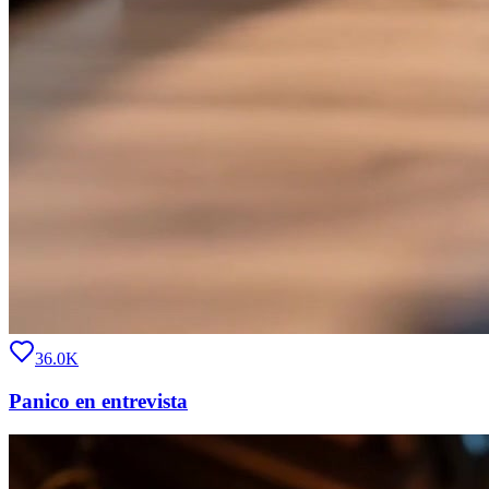
36.0K
Panico en entrevista